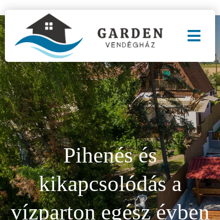
Pihenés és
kikapcsolódás a
vízparton egész évben