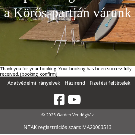
a Körős-partján várunk
Thank you for your booking. Your booking has been successfully
received. [booking_confirm]
Adatvédelmi irányelvek
Házirend
Fizetési feltételek
© 2025 Garden Vendégház
NTAK regisztrációs szám: MA20003513