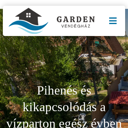
Pihenés és
kikapcsolódás a
vízparton egész évben