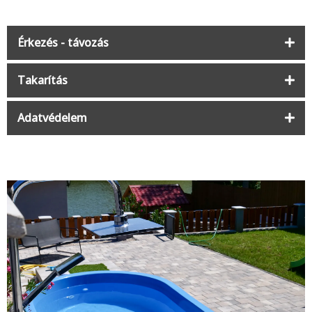
Érkezés - távozás
Takarítás
Adatvédelem