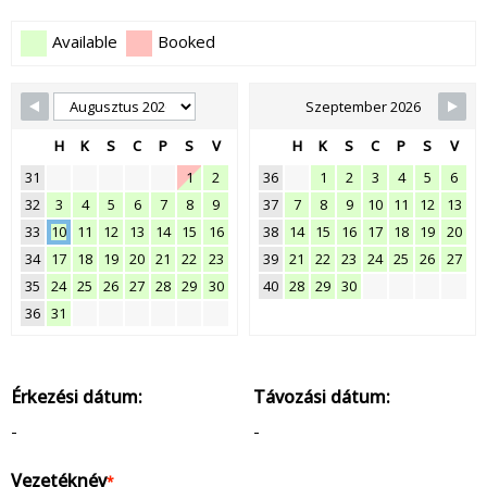
Available
Booked
Szeptember 2026
H
K
S
C
P
S
V
H
K
S
C
P
S
V
31
1
2
36
1
2
3
4
5
6
32
3
4
5
6
7
8
9
37
7
8
9
10
11
12
13
33
10
11
12
13
14
15
16
38
14
15
16
17
18
19
20
34
17
18
19
20
21
22
23
39
21
22
23
24
25
26
27
35
24
25
26
27
28
29
30
40
28
29
30
36
31
Érkezési dátum:
Távozási dátum:
-
-
Vezetéknév
*