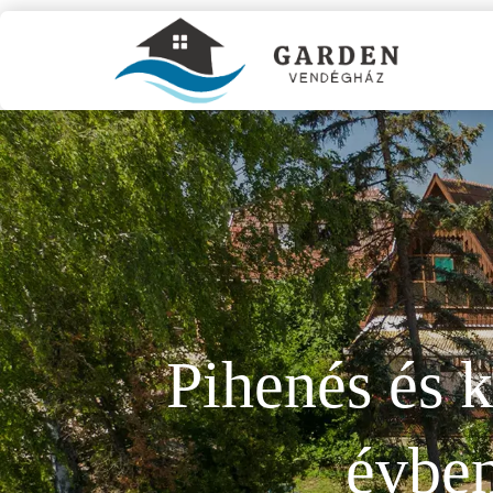
Pihenés és 
évben