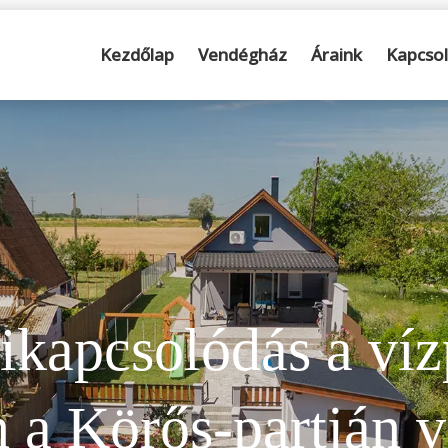
Kezdőlap
Vendégház
Áraink
Kapcsol
kikapcsolódás a víz
 a Körős-partján 